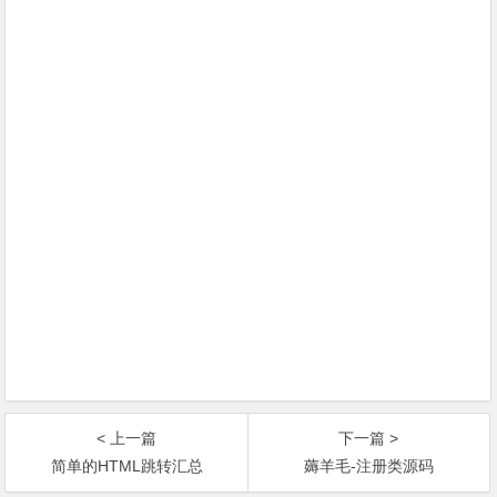
< 上一篇
下一篇 >
简单的HTML跳转汇总
薅羊毛-注册类源码